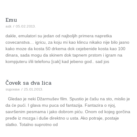
Emu
ask
05.02.2013.
dakle, emulatori su jedan od najboljih primera napretka
covecanstva… igricu, za koju mi kao klincu nikako nije bilo jasno
kako moze da kosta 50 drkema dok cejebenide kosta kao 100
dinara, sada mogu da skinem dok tapnem prstom i igram na
kompjuteru i/ili telefonu [cak] kad jebeno god.. sad jos
Čovek sa dva lica
supreme
25.01.2013.
Gledao je neki Džarmušev film. Spustio je čašu na sto, mislio je
da će pući. I glava mu puca od fantazija. Fantazira o njoj,
savršenim pesmama i jako dobrom piću. Onom od kojeg gorčina
pređe iz mozga i duše direktno u usta. Ako potraje, postaje
slatko. Totalno suprotno od