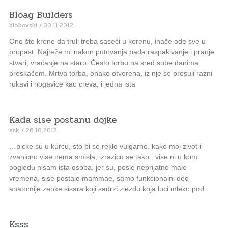
Bloag Builders
blokovski
30.11.2012.
Ono što krene da truli treba saseći u korenu, inače ode sve u
propast. Najteže mi nakon putovanja pada raspakivanje i pranje
stvari, vraćanje na staro. Često torbu na sred sobe danima
preskačem. Mrtva torba, onako otvorena, iz nje se prosuli razni
rukavi i nogavice kao creva, i jedna ista
Kada sise postanu dojke
ask
26.10.2012.
…picke su u kurcu, sto bi se reklo vulgarno. kako moj zivot i
zvanicno vise nema smisla, izrazicu se tako.. vise ni u kom
pogledu nisam ista osoba, jer su, posle neprijatno malo
vremena, sise postale mammae, samo funkcionalni deo
anatomije zenke sisara koji sadrzi zlezdu koja luci mleko pod
Ksss