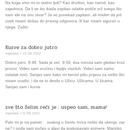
Na koga smo mi to stalno ljuti? Kao društvo, kao narod, kao
zajednica. Da li se iko ikada zapitao odakle potiče srž svega što
nam ide na onu stvar? Ja se ponekad zapitam, ali mislim da još
uvek nisam došao do pravog odgovora. Ili bar nisam siguran u
njega. Zašto
Kurve za dobro jutro
supreme
22.06.2012.
Dobro jutro. 8:48. Sada je već 8:50, dva minuta sam gledao kroz
prozor. Video sam vrućinu i lepljiv vazduh. Video sam samo
ostatak noći. Sanjao sam kako mi kerovi pišu prijavu za nešto što
nisam uradio, i da se to desilo u Užicu. Užicama. U žicama.
Sanjao sam i kurve.
sve što želim reći je : uspeo sam, mama!
supreme
11.06.2012.
Palo mi je na pamet… svakog u životu mora nešto da ukenja, zar
ne? I onda sam počeo u glavi da prekopavam primere. Marinko