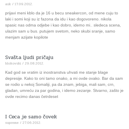
ask
17.09.2012.
prijavi meni kblo da je 16 u becu sneakercon, od mene cuju to
laki i somi koji su iz fazona da idu i kao dogovoreno. nikola
spasic nas odma odjebe i kao dobro, idemo mi.. sledeca scena,
ulazim sam u bus. putujem svetom, neko skubi sranje, samo
menjam azijate kopilote
Svašta ljudi pričaju
blokovski
29.08.2012.
Kad god se vratim iz inostranstva uhvati me stanje blage
depresije. Kako to oni tamo onako, a mi ovde ovako. Bar da sam
se rodio u nekoj Somaliji, pa da znam, jebiga, mali sam, crn,
gladan, umreću za par godina, i idemo zezanje. Stvarno, zašto je
ovde recimo danas četrdeset
I Ceca je samo čovek
supreme
27.06.2012.