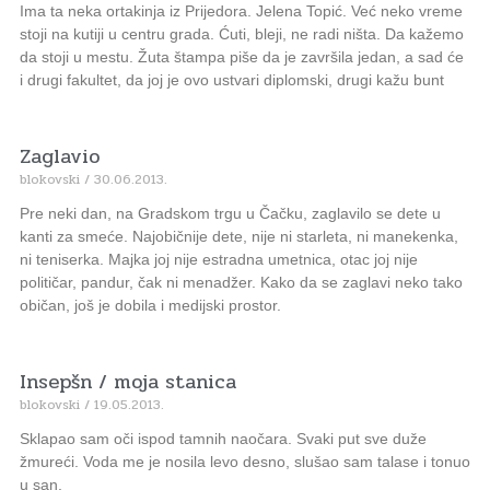
Ima ta neka ortakinja iz Prijedora. Jelena Topić. Već neko vreme
stoji na kutiji u centru grada. Ćuti, bleji, ne radi ništa. Da kažemo
da stoji u mestu. Žuta štampa piše da je završila jedan, a sad će
i drugi fakultet, da joj je ovo ustvari diplomski, drugi kažu bunt
Zaglavio
blokovski
30.06.2013.
Pre neki dan, na Gradskom trgu u Čačku, zaglavilo se dete u
kanti za smeće. Najobičnije dete, nije ni starleta, ni manekenka,
ni teniserka. Majka joj nije estradna umetnica, otac joj nije
političar, pandur, čak ni menadžer. Kako da se zaglavi neko tako
običan, još je dobila i medijski prostor.
Insepšn / moja stanica
blokovski
19.05.2013.
Sklapao sam oči ispod tamnih naočara. Svaki put sve duže
žmureći. Voda me je nosila levo desno, slušao sam talase i tonuo
u san.