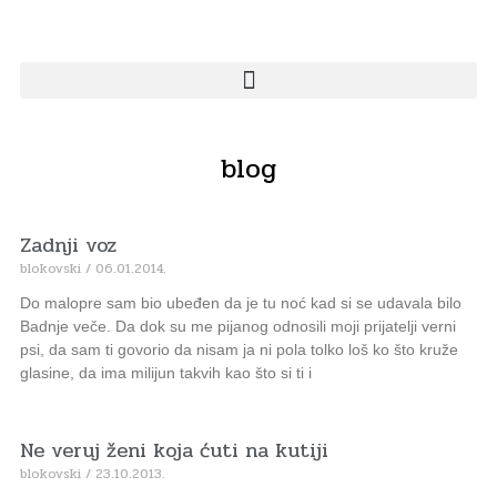
blog
Zadnji voz
blokovski
06.01.2014.
Do malopre sam bio ubeđen da je tu noć kad si se udavala bilo
Badnje veče. Da dok su me pijanog odnosili moji prijatelji verni
psi, da sam ti govorio da nisam ja ni pola tolko loš ko što kruže
glasine, da ima milijun takvih kao što si ti i
Ne veruj ženi koja ćuti na kutiji
blokovski
23.10.2013.