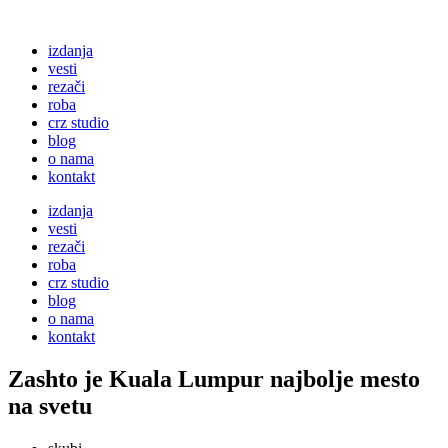
izdanja
vesti
rezači
roba
crz studio
blog
o nama
kontakt
izdanja
vesti
rezači
roba
crz studio
blog
o nama
kontakt
Zashto je Kuala Lumpur najbolje mesto
na svetu