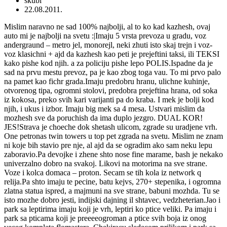
skubi
22.08.2011.
Mislim naravno ne sad 100% najbolji, al to ko kad kazhesh, ovaj
auto mi je najbolji na svetu :|Imaju 5 vrsta prevoza u gradu, voz
andergraund – metro jel, monorejl, neki zhuti isto skaj trejn i voz-
voz klasichni + ajd da kazhesh kao peti je prejeftini taksi, ili TEKSI
kako pishe kod njih. a za policiju pishe lepo POLIS.Ispadne da je
sad na prvu mestu prevoz, pa je kao zbog toga vau. To mi prvo palo
na pamet kao fichr grada.Imaju predobru hranu, ulichne kuhinje,
otvorenog tipa, ogromni stolovi, predobra prejeftina hrana, od soka
iz kokosa, preko svih kari varijanti pa do kraba. I mek je bolji kod
njih, i ukus i izbor. Imaju big mek sa 4 mesa. Ustvari mislim da
mozhesh sve da poruchish da ima duplo jezgro. DUAL KOR!
JES!Strava je choeche dok shetash ulicom, zgrade su uradjene vrh.
One petronas twin towers u top pet zgrada na svetu. Mislim ne znam
ni koje bih stavio pre nje, al ajd da se ogradim ako sam neku lepu
zaboravio.Pa devojke i zhene shto nose fine marame, bash je nekako
univerzalno dobro na svakoj. Likovi na motorima na sve strane.
Voze i kolca domaca – proton. Secam se tih kola iz network q
relija.Pa shto imaju te pecine, batu kejvs, 270+ stepenika, i ogromna
zlatna statua ispred, a majmuni na sve strane, babuni mozhda. Tu se
isto mozhe dobro jesti, indijski dajning il shtavec, vedzheterian.Jao i
park sa leptirima imaju koji je vrh, leptiri ko ptice veliki. Pa imaju i
park sa pticama koji je preeeeogroman a ptice svih boja iz onog