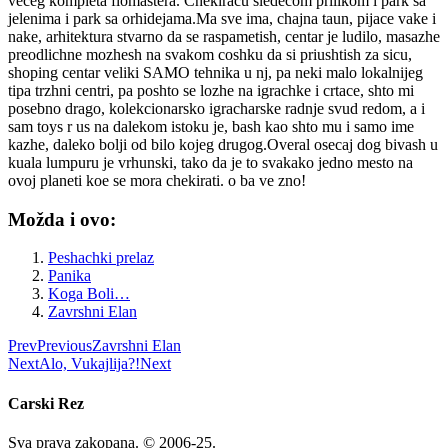
veceg kompleta flomastera. Chekiracu sledecom prilikom i park sa
jelenima i park sa orhidejama.Ma sve ima, chajna taun, pijace vake i
nake, arhitektura stvarno da se raspametish, centar je ludilo, masazhe
preodlichne mozhesh na svakom coshku da si priushtish za sicu,
shoping centar veliki SAMO tehnika u nj, pa neki malo lokalnijeg
tipa trzhni centri, pa poshto se lozhe na igrachke i crtace, shto mi
posebno drago, kolekcionarsko igracharske radnje svud redom, a i
sam toys r us na dalekom istoku je, bash kao shto mu i samo ime
kazhe, daleko bolji od bilo kojeg drugog.Overal osecaj dog bivash u
kuala lumpuru je vrhunski, tako da je to svakako jedno mesto na
ovoj planeti koe se mora chekirati. o ba ve zno!
Možda i ovo:
Peshachki prelaz
Panika
Koga Boli…
Zavrshni Elan
Prev
Previous
Zavrshni Elan
Next
Alo, Vukajlija?!
Next
Carski Rez
Sva prava zakopana. © 2006-25.