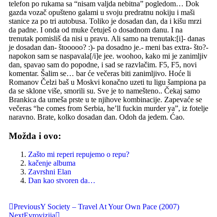
telefon po rukama sa “nisam valjda nebitna” pogledom… Dok
gazda vozač opušteno galami u svoju predratnu nokiju i maši
stanice za po tri autobusa. Toliko je dosadan dan, da i kišu mrzi
da padne. I onda od muke četuješ o dosadnom danu. I na
trenutak pomisliš da nisi u pravu. Ali samo na trenutak:[i]- danas
je dosadan dan- štooooo? :)- pa dosadno je.- meni bas extra- što?-
napokon sam se naspavala[/i]e jee. woohoo, kako mi je zanimljiv
dan, spavao sam do popodne, i sad se razvlačim. F5, F5, novi
komentar. Šalim se… bar će večeras biti zanimljivo. Hoće li
Romanov Čelzi baš u Moskvi konačno uzeti tu ligu šampiona pa
da se sklone više, smorili su. Sve je to namešteno.. Čekaj samo
Brankica da umeša prste u te njihove kombinacije. Zapevaće se
večeras “he comes from Serbia, he’ll fuckin murder ya”, iz fotelje
naravno. Brate, kolko dosadan dan. Odoh da jedem. Ćao.
Možda i ovo:
Zašto mi reperi repujemo o repu?
kačenje albuma
Zavrshni Elan
Dan kao stvoren da…
Previous
Y Society – Travel At Your Own Pace (2007)
Next
Evrovizija