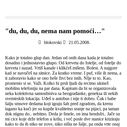
"du, du, du, nema nam pomoći…"
blokovski
21.05.2008.
Kako je totalno glup dan. Jedan od onih dana kada je totalno
dosadno i jednostavno glupo. Od kreveta do fotelje, od fotelje do
kreveta i nazad. Vrtiš kanale i klikćeš mišem. Bolest. A najgore
kad se navučeš na sitnice. Za kratko vreme. I puf, više ih nema, a
ti zaboravio kako se ono beše živi bez istih. NIje to to. Kao,
promenio si se. Važi. Kolko bi prsli ljudi da recimo ukineš
mobilnu telefoniju na par dana. Kapiram da bi se organizovala
neka kolektivna samoubistva sa beograđanke, geneksa ili nekih
svemirskih lokacija. Uđeš u autobus i nije ti dobro. Čak i babe
šalju smsove dedama koji igraju šah pred zgradom, da krenu
lagano ka kući jer su kupile kvalitetno sranje na pijaci, pa taman
dok stignu do.. nebitno. Deda je šmele, on ima hendsfri.. Jače su
mi cice koje drže telefon u krilu, i već posle dve stanice kriziraju
kako to da ih niko ne zove, niko ništa ne šalje, pa onda vrte onaj