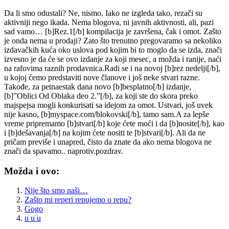
Da li smo odustali? Ne, nismo. Iako ne izgleda tako, rezači su
aktivniji nego ikada. Nema blogova, ni javnih aktivnosti, ali, pazi
sad vamo… [b]Rez.1[/b] kompilacija je završena, čak i omot. Zašto
je onda nema u prodaji? Zato što trenutno pregovaramo sa nekoliko
izdavačkih kuća oko uslova pod kojim bi to moglo da se izda, znači
izvesno je da će se ovo izdanje za koji mesec, a možda i ranije, naći
na rafovima raznih prodavnica.Radi se i na novoj [b]rez nedelji[/b],
u kojoj ćemo predstaviti nove članove i još neke stvari razne.
Takođe, za petnaestak dana novo [b]besplatno[/b] izdanje,
[b]”Oblici Od Oblaka deo 2.”[/b], za koji ste do skora preko
majspejsa mogli konkurisati sa idejom za omot. Ustvari, još uvek
nije kasno, [b]myspace.com/blokovski[/b], tamo sam.A za lepše
vreme pripremamo [b]stvari[/b] koje ćete moći i da [b]nosite[/b], kao
i [b]dešavanja[/b] na kojim ćete nositi te [b]stvari[/b]. Ali da ne
pričam previše i unapred, čisto da znate da ako nema blogova ne
znači da spavamo.. naprotiv.pozdrav.
Možda i ovo:
Nije što smo naši…
Zašto mi reperi repujemo o repu?
Gogo
u u u