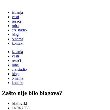
izdanja
vesti
rezači
roba
crz studio
blog
o nama
kontakt
izdanja
vesti
rezači
roba
crz studio
blog
o nama
kontakt
Zašto nije bilo blogova?
blokovski
14.04.2008.