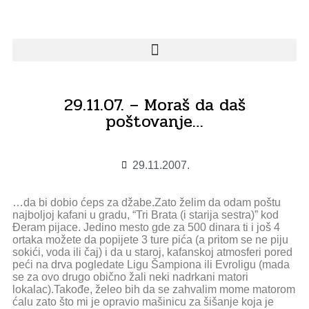
29.11.07. – Moraš da daš
poštovanje…
29.11.2007.
…da bi dobio ćeps za džabe.Zato želim da odam poštu
najboljoj kafani u gradu, “Tri Brata (i starija sestra)” kod
Đeram pijace. Jedino mesto gde za 500 dinara ti i još 4
ortaka možete da popijete 3 ture pića (a pritom se ne piju
sokići, voda ili čaj) i da u staroj, kafanskoj atmosferi pored
peći na drva pogledate Ligu Šampiona ili Evroligu (mada
se za ovo drugo obično žali neki nadrkani matori
lokalac).Takođe, želeo bih da se zahvalim mome matorom
ćalu zato što mi je opravio mašinicu za šišanje koja je