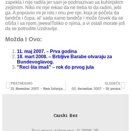
zapekla i nije radila jer sam je podmazivao sa kuhinjskim
zejtinom. Niko mi nije rekao da ne treba to da radim, jebi
ga. A popravio mi je isto i onu pre nje, koja je počela da
tandrče i čupa, al’ sada samo tandrče i može čovek da se
ošiša i sa njom, jeeea!Toliko o njima, a vi ostali morate još
da se potrudite.Uzdravlje.
Možda I Ovo:
11. maj 2007. – Prva godina
18. mart 2008. – Brbljive Barabe otvaraju za
Bundevoglavog.
"Reci šta imaš" – rok do prvog jula
PRETHODNO
SLEDEĆE
25. Novembar 2007. – Nova Izdanja U Prodaji
03. decembar 2007. – Dž pesma
Carski Rez
Sva prava zakopana. © 2006-25.