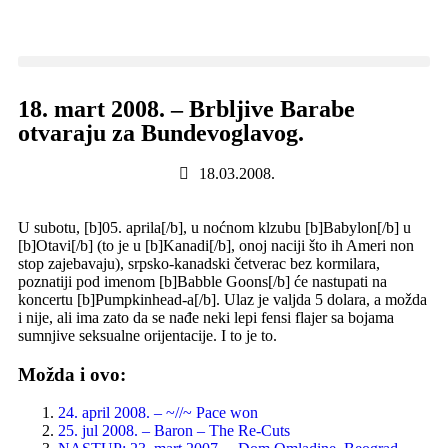
18. mart 2008. – Brbljive Barabe
otvaraju za Bundevoglavog.
18.03.2008.
U subotu, [b]05. aprila[/b], u noćnom klzubu [b]Babylon[/b] u
[b]Otavi[/b] (to je u [b]Kanadi[/b], onoj naciji što ih Ameri non
stop zajebavaju), srpsko-kanadski četverac bez kormilara,
poznatiji pod imenom [b]Babble Goons[/b] će nastupati na
koncertu [b]Pumpkinhead-a[/b]. Ulaz je valjda 5 dolara, a možda
i nije, ali ima zato da se nađe neki lepi fensi flajer sa bojama
sumnjive seksualne orijentacije. I to je to.
Možda i ovo:
24. april 2008. – ~//~ Pace won
25. jul 2008. – Baron – The Re-Cuts