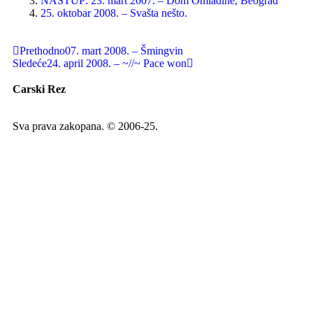
NASTUP: 23. mart 2007. – Dom Omladine, Beograd
25. oktobar 2008. – Svašta nešto.
Prethodno
07. mart 2008. – Šmingvin
Sledeće
24. april 2008. – ~//~ Pace won
Carski Rez
Sva prava zakopana. © 2006-25.