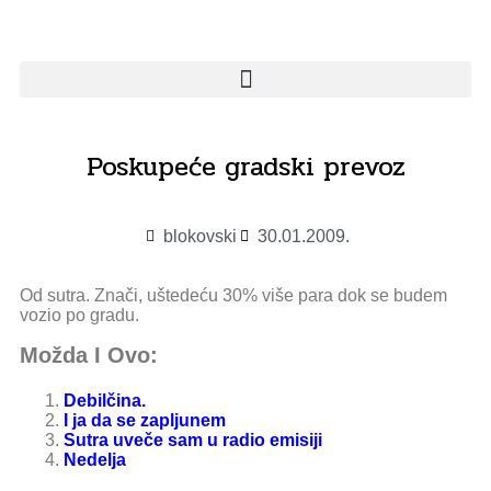
Poskupeće gradski prevoz
blokovski
30.01.2009.
Od sutra. Znači, uštedeću 30% više para dok se budem
vozio po gradu.
Možda I Ovo:
Debilčina.
I ja da se zapljunem
Sutra uveče sam u radio emisiji
Nedelja