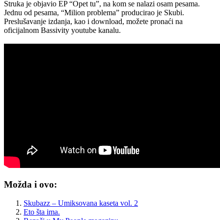
Struka je objavio EP “Opet tu”, na kom se nalazi osam pesama.
Jednu od pesama, “Milion problema” producirao je Skubi.
Preslušavanje izdanja, kao i download, možete pronaći na
oficijalnom Bassivity youtube kanalu.
Možda i ovo:
Skubazz – Umiksovana kaseta vol. 2
Eto šta ima.