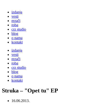
izdanja
vesti
rezači
roba
crz studio
blog
o nama
kontakt
izdanja
vesti
rezači
roba
crz studio
blog
o nama
kontakt
Struka – "Opet tu" EP
16.06.2013.