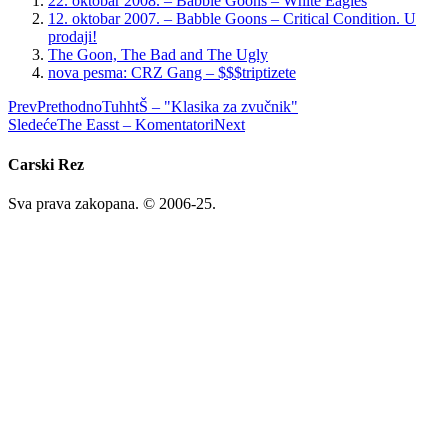
22. oktobar 2008. – Babble Goons – White Eagles
12. oktobar 2007. – Babble Goons – Critical Condition. U
prodaji!
The Goon, The Bad and The Ugly
nova pesma: CRZ Gang – $$$triptizete
Prev
Prethodno
TuhhtŠ – "Klasika za zvučnik"
Sledeće
The Easst – Komentatori
Next
Carski Rez
Sva prava zakopana. © 2006-25.