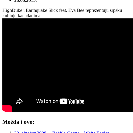
28.08.2015.
HighDuke i Earthquake Slick feat. Eva Bee reprezentuju srpsku
kuhinju kanađanima.
Možda i ovo: