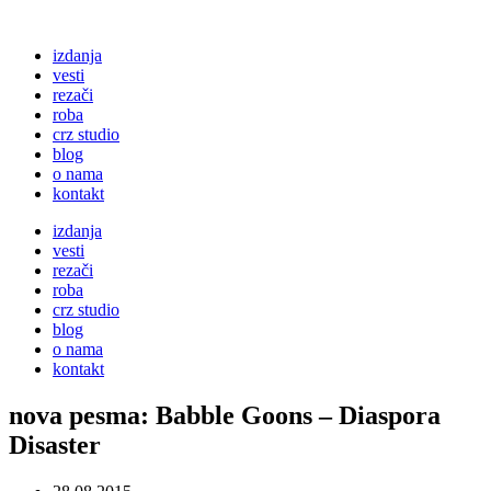
izdanja
vesti
rezači
roba
crz studio
blog
o nama
kontakt
izdanja
vesti
rezači
roba
crz studio
blog
o nama
kontakt
nova pesma: Babble Goons – Diaspora
Disaster