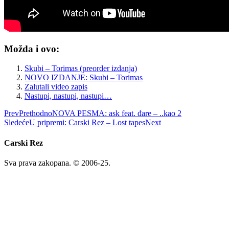
Možda i ovo:
Skubi – Torimas (preorder izdanja)
NOVO IZDANJE: Skubi – Torimas
Zalutali video zapis
Nastupi, nastupi, nastupi…
Prev
Prethodno
NOVA PESMA: ask feat. đare – ..kao 2
Sledeće
U pripremi: Carski Rez – Lost tapes
Next
Carski Rez
Sva prava zakopana. © 2006-25.