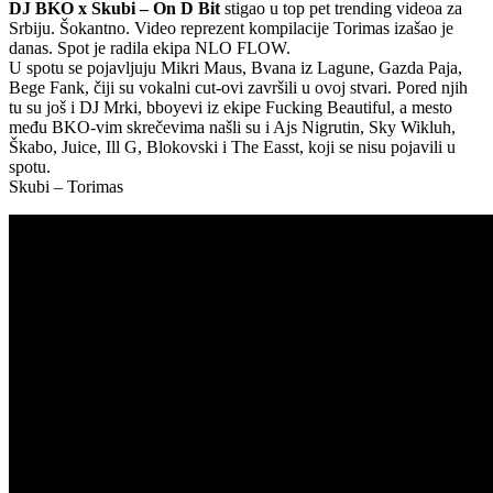
DJ BKO x Skubi – On D Bit
stigao u top pet trending videoa za
Srbiju. Šokantno. Video reprezent kompilacije Torimas izašao je
danas. Spot je radila ekipa NLO FLOW.
U spotu se pojavljuju Mikri Maus, Bvana iz Lagune, Gazda Paja,
Bege Fank, čiji su vokalni cut-ovi završili u ovoj stvari. Pored njih
tu su još i DJ Mrki, bboyevi iz ekipe Fucking Beautiful, a mesto
među BKO-vim skrečevima našli su i Ajs Nigrutin, Sky Wikluh,
Škabo, Juice, Ill G, Blokovski i The Easst, koji se nisu pojavili u
spotu.
Skubi – Torimas