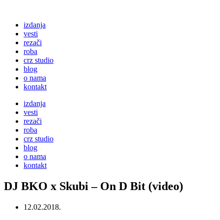
izdanja
vesti
rezači
roba
crz studio
blog
o nama
kontakt
izdanja
vesti
rezači
roba
crz studio
blog
o nama
kontakt
DJ BKO x Skubi – On D Bit (video)
12.02.2018.