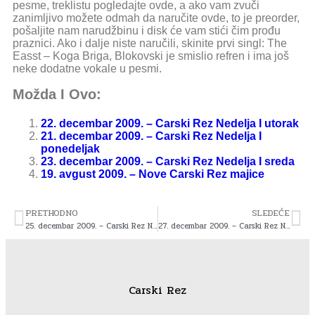
pesme, treklistu pogledajte ovde, a ako vam zvuči
zanimljivo možete odmah da naručite ovde, to je preorder,
pošaljite nam narudžbinu i disk će vam stići čim prođu
praznici. Ako i dalje niste naručili, skinite prvi singl: The
Easst – Koga Briga, Blokovski je smislio refren i ima još
neke dodatne vokale u pesmi.
Možda I Ovo:
22. decembar 2009. – Carski Rez Nedelja I utorak
21. decembar 2009. – Carski Rez Nedelja I
ponedeljak
23. decembar 2009. – Carski Rez Nedelja I sreda
19. avgust 2009. – Nove Carski Rez majice
PRETHODNO
SLEDEĆE
25. decembar 2009. – Carski Rez Nedelja I petak
27. decembar 2009. – Carski Rez Nedelja I nedelja
Carski Rez