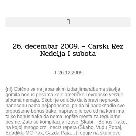
26. decembar 2009. – Carski Rez
Nedelja I subota
26.12.2009.
{nl} Obično se na japanskim izdanjima albuma stavlja
gomila bonus pesama koje američke i evropske verzije
albuma nemaju. Skubi je odlučio da ispravi nepravdu
nanesenu nama nejapancima, pa da bi nadoknadio sve
propuštene bonus trake, napravio je ceo cd na kom ima
tolko bonus traka da nema uopšte mesta za regularne
pesme. Zato se kompilacija i zove: Skubi – Bonus Trake,
na kojoj mnogo crz i necrz repera (Škabo, Vudu Popaj,
Edadikk, MC Pax, Gazda Paja…) repuje na skubijeve