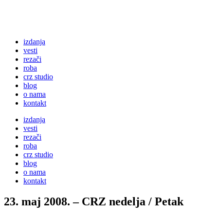
izdanja
vesti
rezači
roba
crz studio
blog
o nama
kontakt
izdanja
vesti
rezači
roba
crz studio
blog
o nama
kontakt
23. maj 2008. – CRZ nedelja / Petak