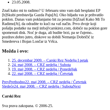
23.05.2008.
Znaš kako mi to radimo? U februaru smo vam dali besplatni EP
[b]Skubi predstavlja Gazda Paju[/b]. Oko hiljadu vas je prihvatilo
poklon. Danas vam poklanjamo bit za pesmu [b]Znaš Kako Mi To
Radimo[/b], da odradite to kući na vaš način. Prvo dvoje koji
pošalju podatke na mejl info@carskirez.com, dobiće na poklon gore
spomenuti disk. Noć je duga, ali budite brzi, pa se čujemo..
pozdrav.dobro jutro, diskove su dobili Nemanja Dobričić iz
Smedereva i Bojan Lončar iz Vršca.
Možda i ovo:
25. decembar 2009. – Carski Rez Nedelja I petak
24. maj 2008. – CRZ nedelja / Subota
19. maj 2008. – CRZ nedelja / Ponedeljak
22. maj 2008. – CRZ nedelja / Četvrtak
Prev
Prethodno
22. maj 2008. – CRZ nedelja / Četvrtak
Sledeće
24. maj 2008. – CRZ nedelja / Subota
Next
Carski Rez
Sva prava zakopana. © 2006-25.