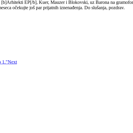
ja [b]Arhitekti EP[/b], Kuer, Mauzer i Blokovski, uz Barona na gramofon
 meseca očekujte još par prijatnih iznenađenja. Do slušanja, pozdrav.
 1."
Next