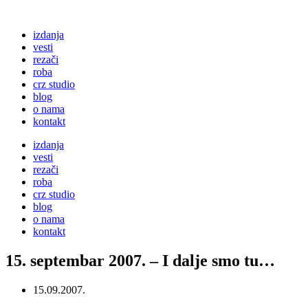
izdanja
vesti
rezači
roba
crz studio
blog
o nama
kontakt
izdanja
vesti
rezači
roba
crz studio
blog
o nama
kontakt
15. septembar 2007. – I dalje smo tu…
15.09.2007.