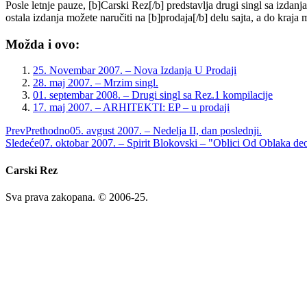
Posle letnje pauze, [b]Carski Rez[/b] predstavlja drugi singl sa izdan
ostala izdanja možete naručiti na [b]prodaja[/b] delu sajta, a do kraja
Možda i ovo:
25. Novembar 2007. – Nova Izdanja U Prodaji
28. maj 2007. – Mrzim singl.
01. septembar 2008. – Drugi singl sa Rez.1 kompilacije
17. maj 2007. – ARHITEKTI: EP – u prodaji
Prev
Prethodno
05. avgust 2007. – Nedelja II, dan poslednji.
Sledeće
07. oktobar 2007. – Spirit Blokovski – "Oblici Od Oblaka deo
Carski Rez
Sva prava zakopana. © 2006-25.