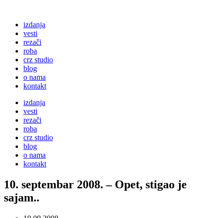
izdanja
vesti
rezači
roba
crz studio
blog
o nama
kontakt
izdanja
vesti
rezači
roba
crz studio
blog
o nama
kontakt
10. septembar 2008. – Opet, stigao je
sajam..