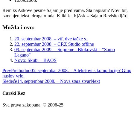
10.09.2008.
Remiks Askove pesme Sajam je pred vama. Šta napisati? Novi bit,
izmenjen tekst, druga runda. Kliklik. [b]Ask – Sajam Revisited[/b].
Možda i ovo:
20. septembar 2008. – vtf, dve tačke s..
22. septembar 2008. – CRZ Studio offline
09. septembar 2009. – Supreme i Blokovski – "Samo
Lagano"
Novo: Skubi – BAOS
Prev
Prethodno
05. septembar 2008. – A tekstovi s kompilacije? Glup
naslov vrlo.
Sledeće
14. septembar 2008. – Nova stara stvar
Next
Carski Rez
Sva prava zakopana. © 2006-25.