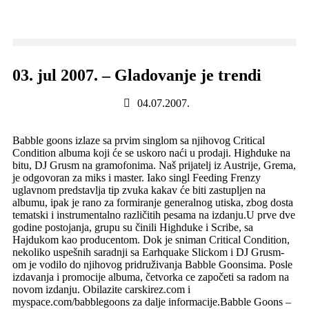
03. jul 2007. – Gladovanje je trendi
04.07.2007.
Babble goons izlaze sa prvim singlom sa njihovog Critical
Condition albuma koji će se uskoro naći u prodaji. Highduke na
bitu, DJ Grusm na gramofonima. Naš prijatelj iz Austrije, Grema,
je odgovoran za miks i master. Iako singl Feeding Frenzy
uglavnom predstavlja tip zvuka kakav će biti zastupljen na
albumu, ipak je rano za formiranje generalnog utiska, zbog dosta
tematski i instrumentalno različitih pesama na izdanju.U prve dve
godine postojanja, grupu su činili Highduke i Scribe, sa
Hajdukom kao producentom. Dok je sniman Critical Condition,
nekoliko uspešnih saradnji sa Earhquake Slickom i DJ Grusm-
om je vodilo do njihovog pridruživanja Babble Goonsima. Posle
izdavanja i promocije albuma, četvorka ce započeti sa radom na
novom izdanju. Obilazite carskirez.com i
myspace.com/babblegoons za dalje informacije.Babble Goons –