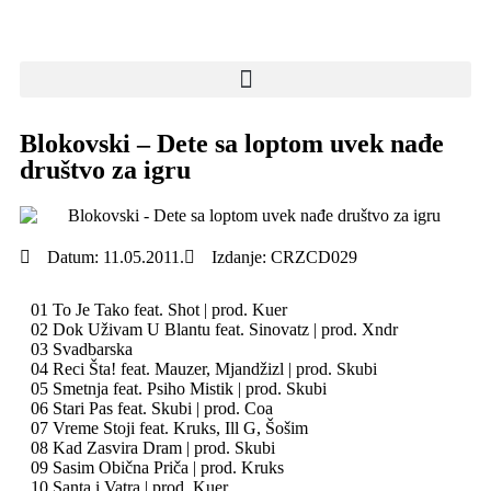
Blokovski – Dete sa loptom uvek nađe
društvo za igru
Datum:
11.05.2011.
Izdanje:
CRZCD029
01 To Je Tako feat. Shot | prod. Kuer
02 Dok Uživam U Blantu feat. Sinovatz | prod. Xndr
03 Svadbarska
04 Reci Šta! feat. Mauzer, Mjandžizl | prod. Skubi
05 Smetnja feat. Psiho Mistik | prod. Skubi
06 Stari Pas feat. Skubi | prod. Coa
07 Vreme Stoji feat. Kruks, Ill G, Šošim
08 Kad Zasvira Dram | prod. Skubi
09 Sasim Obična Priča | prod. Kruks
10 Santa i Vatra | prod. Kuer