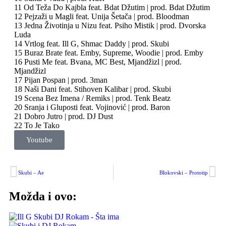
11 Od Teža Do Kajbla feat. Bdat Džutim | prod. Bdat Džutim
12 Pejzaži u Magli feat. Unija Šetača | prod. Bloodman
13 Jedna Životinja u Nizu feat. Psiho Mistik | prod. Dvorska
Luda
14 Vrtlog feat. Ill G, Shmac Daddy | prod. Skubi
15 Buraz Brate feat. Emby, Supreme, Woodie | prod. Emby
16 Pusti Me feat. Bvana, MC Best, Mjandžizl | prod.
Mjandžizl
17 Pijan Pospan | prod. 3man
18 Naši Dani feat. Stihoven Kalibar | prod. Skubi
19 Scena Bez Imena / Remiks | prod. Tenk Beatz
20 Sranja i Gluposti feat. Vojinović | prod. Baron
21 Dobro Jutro | prod. DJ Dust
22 To Je Tako
Youtube
Skubi – Ae
Blokovski – Prototip
Možda i ovo: