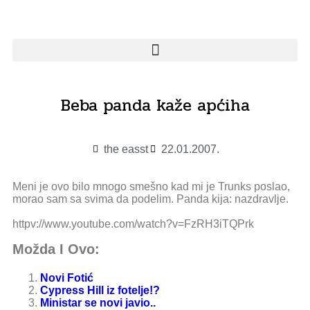
Beba panda kaže apćiha
the easst
22.01.2007.
Meni je ovo bilo mnogo smešno kad mi je Trunks poslao,
morao sam sa svima da podelim. Panda kija: nazdravlje.
httpv://www.youtube.com/watch?v=FzRH3iTQPrk
Možda I Ovo:
Novi Fotić
Cypress Hill iz fotelje!?
Ministar se novi javio..