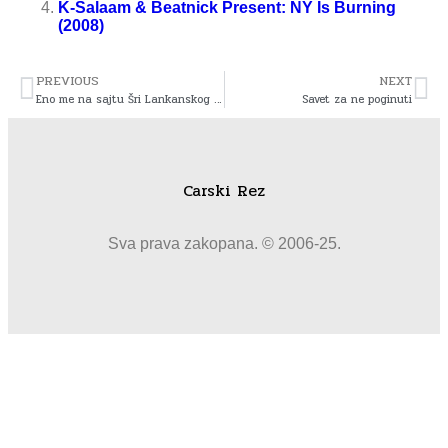
K-Salaam & Beatnick Present: NY Is Burning
(2008)
PREVIOUS
NEXT
Eno me na sajtu Šri Lankanskog SCI-a
Savet za ne poginuti
Carski Rez
Sva prava zakopana. © 2006-25.